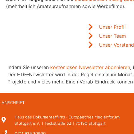
(mehrheitlich Amateuraufnahmen sowie Werbefilme).
Unser Profil
Unser Team
Unser Vorstan
Indem Sie unseren
kostenlosen Newsletter abonnieren
,
Der HDF-Newsletter wird in der Regel einmal im Monat 
Projekte und vieles mehr. Einen Vorab-Eindruck können
ANSCHRIFT
Haus des Dokumentarfilms · Europäisches Medienforum
Stuttgart e.V. | Teckstraße 62 | 70190 Stuttgart
0711 929 30900