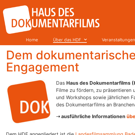
Home
Über das HDF
Veranstaltunge
Dem dokumentarischen
Engagement
Das
Haus des Dokumentarfilms 
Filme zu fördern, zu präsentieren
und Workshops sowie jährlichen 
des Dokumentarfilms an Branchenan
➝ ausführliche Informationen
übe
Dem HDF angegliedert ist die
Landesfilmsammlung Bad