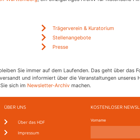
Trägerverein & Kuratorium
Stellenangebote
d
Presse
 bleiben Sie immer auf dem Laufenden. Das geht über das Fo
versandt und informiert über die Veranstaltungen unseres H
 Sie sich im
Newsletter-Archiv
machen.
ÜBER UNS
KOSTENLOSER NEWSL
Vorname
Über das HDF
Impressum