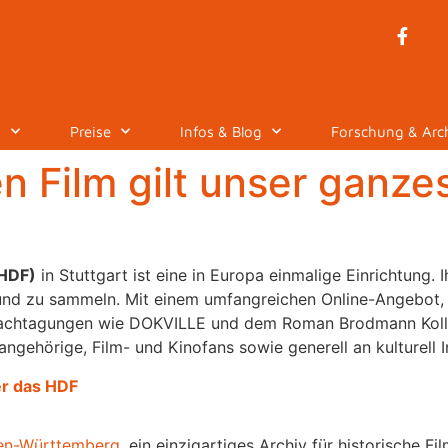
n
Preise
Infos & Blog
Forschung & Arc
 Film gilt unser ganze
(HDF)
in Stuttgart ist eine in Europa einmalige Einrichtung. I
 und zu sammeln. Mit einem umfangreichen Online-Angebot,
Fachtagungen wie DOKVILLE und dem Roman Brodmann Kollo
gehörige, Film- und Kinofans sowie generell an kulturell I
r das HDF
en-Württemberg
, ein einzigartiges Archiv für historische 