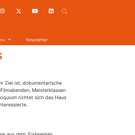
hiv
Newsletter
s
hr Ziel ist, dokumentarische
 Filmabenden, Meisterklassen
quium richtet sich das Haus
nteressierte.
Filme aus dem Südwesten