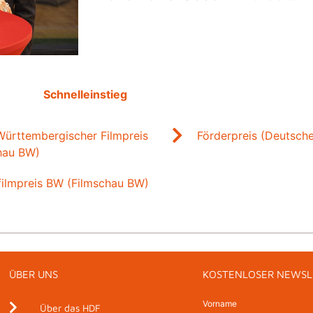
Schnelleinstieg
ürttembergischer Filmpreis
Förderpreis (Deutsch
hau BW)
ilmpreis BW (Filmschau BW)
ÜBER UNS
KOSTENLOSER NEWSL
Vorname
Über das HDF