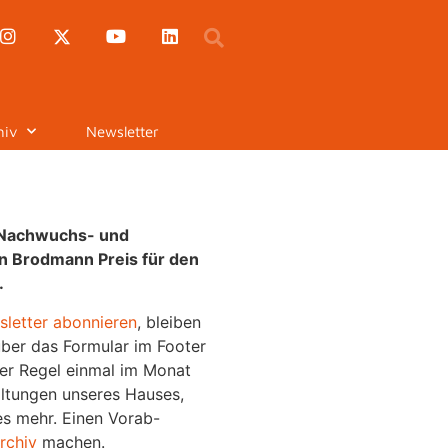
hiv
Newsletter
 Nachwuchs- und
n Brodmann Preis für den
.
letter abonnieren
, bleiben
ber das Formular im Footer
der Regel einmal im Monat
altungen unseres Hauses,
es mehr. Einen Vorab-
rchiv
machen.