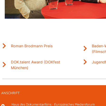
Baden-W
Roman Brodmann Preis
(Filmsc
DOK.talent Award (DOKfest
Jugendf
München)
ANSCHRIFT
Haus des Dokumentarfilms · Europäisches Medienforum